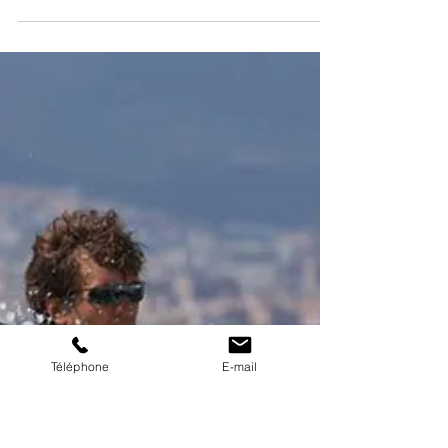
Coupe de la Ligue Sud
La Coupe de la Ligue aura lieu sur le Lac de Serre
Ponçon les 6 et 7 juin 2026. Organisé par le CDV05 en
lien avec les clubs locaux, cet évènement
rassemblera la voile sportive sudiste pour un grand
Rendez- Vous Voile mettant en lumière, le temps d'un
week-end, notre activité sur ce magnifique plan
d'eau . ​Les courses se dérouleront sur cinq zones,
entre les Eygoires et la plage des Eaux Douces, et
autour du village nautique sur le théâtre de Verdure
de Savines-le-Lac,
Téléphone
E-mail