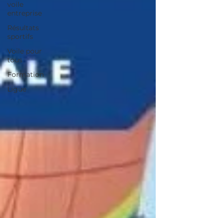
voile
entreprise
Résultats
sportifs
Voile pour
tous
Formation
Ligue