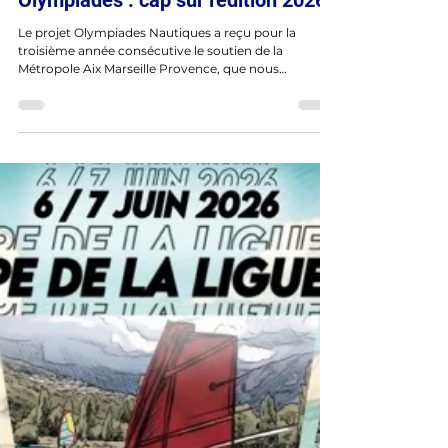
AR
15 juin
2 min de lecture
Olympiades : cap sur l'édition 2026
Le projet Olympiades Nautiques a reçu pour la
troisième année consécutive le soutien de la
Métropole Aix Marseille Provence, que nous
remercions pour sa confiance. Nous avons aussi pu
bénéficier du soutien de la Fondation du sport
Français et de la Fédération françaises de Voile que
nous remercions également. Le dispositif s'inscrit
dans la continuité des réalisations précédentes, avec
l'ambition de faire découvrir, par la navigation, la
multiplicité des métiers et formations