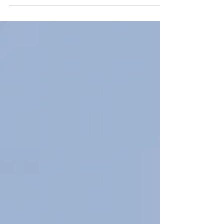
financier pour le monde de la voile. Depuis 1989, elle
est la banque historique de la voile française,
engagée sans relâche aux côtés des navigateurs, des
clubs, des ligues et des fédérations qui font vivre ce
sport sur tout le territoire. La Banque Populaire
incarne un engagement profond, ancré dans les
valeurs du sport de h