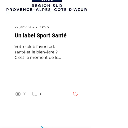
27 janv. 2026
∙
2
min
Un label Sport Santé
Votre club favorise la
santé et le bien-être ?
C’est le moment de le
faire savoir ! Le sport en
tant qu’activité
physique est un
véritable levier de santé
publique. Face aux
enjeux de prévention, de
16
0
lutte contre la
sédentarité et
d’accompagnement des
personnes fragiles, le
Mouvement Olympique
et Sportif Territorial