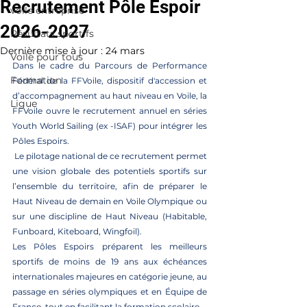
Recrutement Pôle Espoir
voile entreprise
2026-2027
Résultats sportifs
Dernière mise à jour :
24 mars
Voile pour tous
Dans le cadre du Parcours de Performance 
Formation
Fédéral de la FFVoile, dispositif d'accession et 
d’accompagnement au haut niveau en Voile, la 
Ligue
FFVoile ouvre le recrutement annuel en séries 
Youth World Sailing (ex -ISAF) pour intégrer les 
Pôles Espoirs.
 Le pilotage national de ce recrutement permet 
une vision globale des potentiels sportifs sur 
l’ensemble du territoire, afin de préparer le 
Haut Niveau de demain en Voile Olympique ou 
sur une discipline de Haut Niveau (Habitable, 
Funboard, Kiteboard, Wingfoil).
Les Pôles Espoirs préparent les meilleurs 
sportifs de moins de 19 ans aux échéances 
internationales majeures en catégorie jeune, au 
passage en séries olympiques et en Équipe de 
France, tout en facilitant la formation scolaire. 