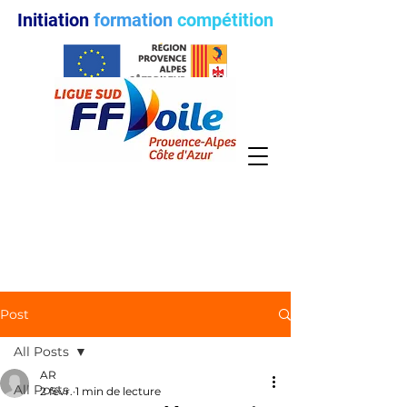
Initiation
formation
compétition
Post
All Posts
AR
All Posts
2 févr.
1 min de lecture