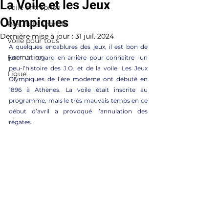
La Voile et les Jeux
voile entreprise
Olympiques
Résultats sportifs
Dernière mise à jour :
31 juil. 2024
Voile pour tous
A quelques encablures des jeux, il est bon de 
Formation
jeter un regard en arrière pour connaître -un 
peu-l’histoire des J.O. et de la voile. Les Jeux 
Ligue
Olympiques de l’ère moderne ont débuté en 
1896 à Athènes. La voile était inscrite au 
programme, mais le très mauvais temps en ce 
début d’avril a provoqué l’annulation des 
régates.