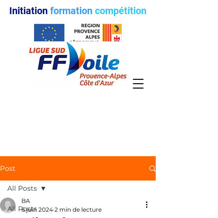
Initiation
formation
compétition
Post
All Posts
BA
All Posts
6 juin 2024
2 min de lecture