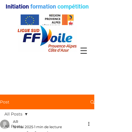
Initiation
formation
compétition
Post
All Posts
AR
All Posts
19 mai 2025
1 min de lecture