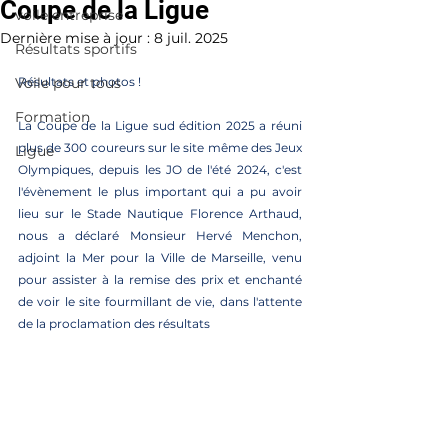
Coupe de la Ligue
voile entreprise
Dernière mise à jour :
8 juil. 2025
Résultats sportifs
Voile pour tous
Résultats et photos !
Formation
La Coupe de la Ligue sud édition 2025 a réuni 
plus de 300 coureurs sur le site même des Jeux 
Ligue
Olympiques, depuis les JO de l'été 2024, c'est 
l'évènement le plus important qui a pu avoir 
lieu sur le Stade Nautique Florence Arthaud, 
nous a déclaré Monsieur Hervé Menchon, 
adjoint la Mer pour la Ville de Marseille, venu 
pour assister à la remise des prix et enchanté 
de voir le site fourmillant de vie, dans l'attente 
de la proclamation des résultats