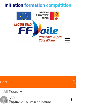
Initiation
formation
compétition
Post
All Posts
AR
All Posts
13 janv. 2025
1 min de lecture