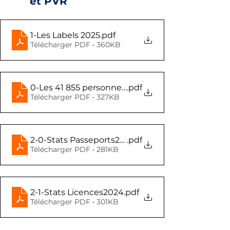
et PVR
1-Les Labels 2025
.pdf
Télécharger PDF • 360KB
.pdf
0-Les 41 855 personnes Licenciées 2018-2024 V3
Télécharger PDF • 327KB
2-0-Stats Passeports2024
.pdf
Télécharger PDF • 281KB
2-1-Stats Licences2024
.pdf
Télécharger PDF • 301KB