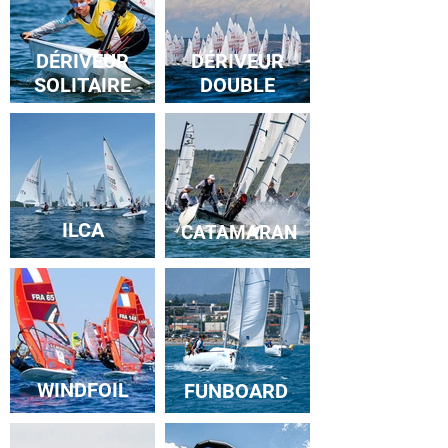
DÉRIVEUR
DÉRIVEUR
SOLITAIRE
DOUBLE
ILCA
CATAMARAN
WINDFOIL
FUNBOARD