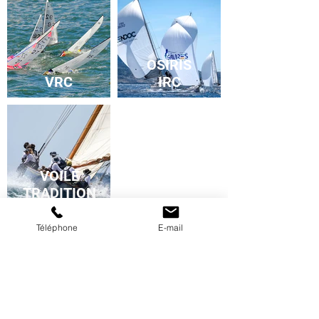
OSIRIS
VRC
IRC
VOILE
TRADITION
Téléphone
E-mail