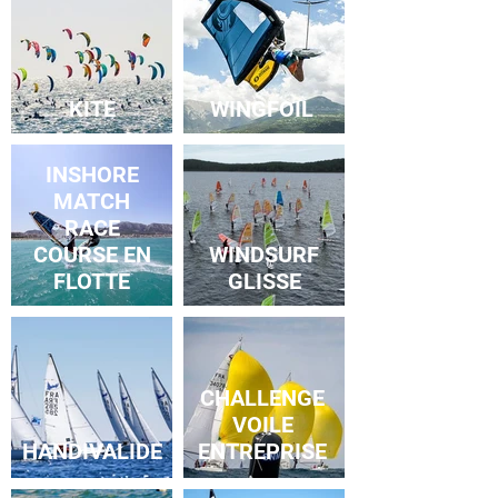
KITE
WINGFOIL
INSHORE
MATCH
RACE
COURSE EN
WINDSURF
FLOTTE
GLISSE
CHALLENGE
VOILE
HANDIVALIDE
ENTREPRISE