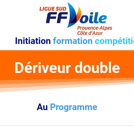
Initiation
formation
compétit
Dériveur double
Au
Programme