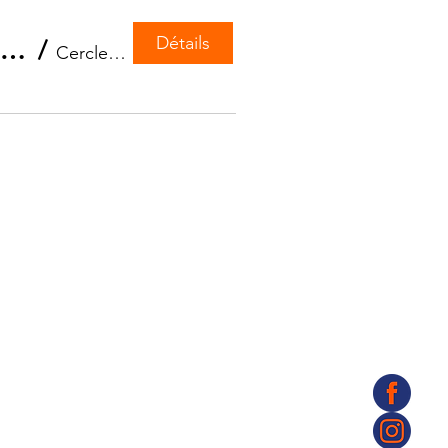
Détails
Chpt de France Jeunes Solitaire Equipage Part 1 et 2
/
Cercle de Voile de Martigues