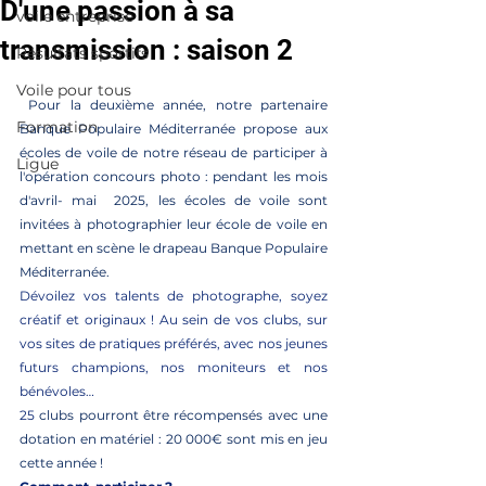
D'une passion à sa
voile entreprise
transmission : saison 2
Résultats sportifs
Voile pour tous
Pour la deuxième année, notre partenaire 
Formation
Banque Populaire Méditerranée propose aux 
écoles de voile de notre réseau de participer à 
Ligue
l'opération concours photo : pendant les mois 
d'avril- mai  2025, les écoles de voile sont 
invitées à photographier leur école de voile en 
mettant en scène le drapeau Banque Populaire 
Méditerranée. 
Dévoilez vos talents de photographe, soyez 
créatif et originaux ! Au sein de vos clubs, sur 
vos sites de pratiques préférés, avec nos jeunes 
futurs champions, nos moniteurs et nos 
bénévoles…
25 
clubs pourront être récompensés avec une 
dotation en matériel : 20 000€ sont mis en jeu 
cette année !