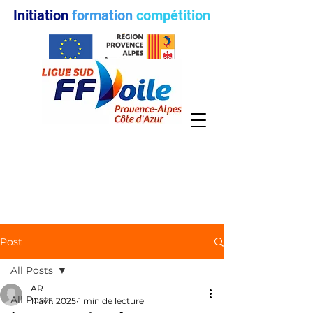
Initiation
formation
compétition
Post
All Posts
AR
All Posts
11 avr. 2025
1 min de lecture