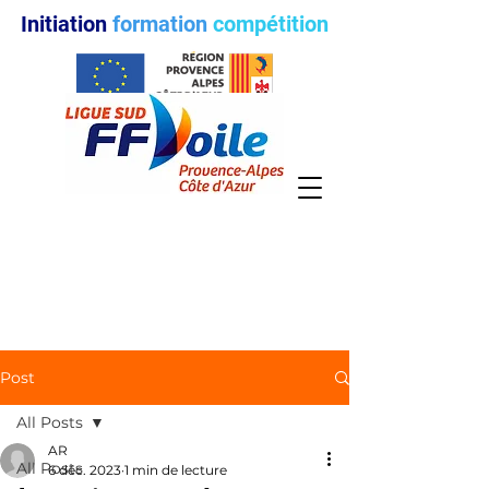
Initiation
formation
compétition
Post
All Posts
AR
All Posts
6 déc. 2023
1 min de lecture