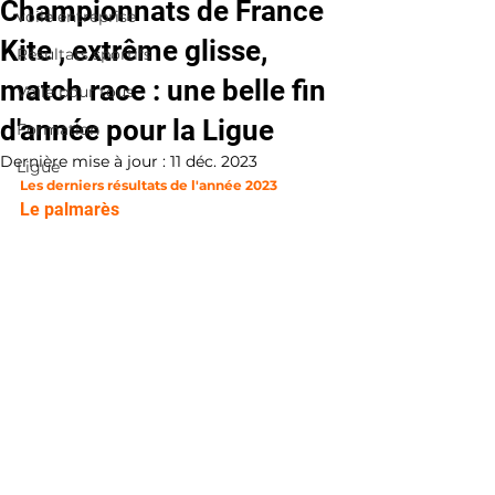
Championnats de France
voile entreprise
Kite , extrême glisse,
Résultats sportifs
match race : une belle fin
Voile pour tous
d'année pour la Ligue
Formation
Dernière mise à jour :
11 déc. 2023
Ligue
Les derniers résultats de l'année 2023
Le palmarès