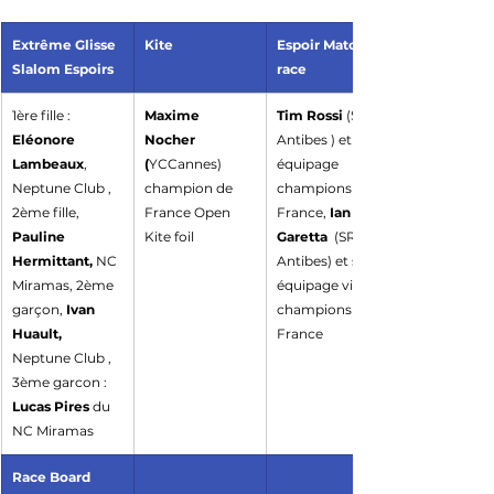
Extrême Glisse 
Kite
Espoir Match 
Slalom Espoirs
race
1ère fille :
​Maxime 
Tim Rossi
 (SR 
Eléonore 
Nocher 
Antibes ) et son 
Lambeaux
, 
(
YCCannes) 
équipage 
Neptune Club , 
champion de 
champions de 
2ème fille, 
France Open 
France, 
Ian  
Pauline 
Kite foil
Garetta 
 (SR 
Hermittant,
 NC 
Antibes) et son 
Miramas, 2ème 
équipage vices 
garçon, 
Ivan 
champions de 
Huault,
France
Neptune Club , 
3ème garcon : 
Lucas Pires
 du 
NC Miramas
Race Board