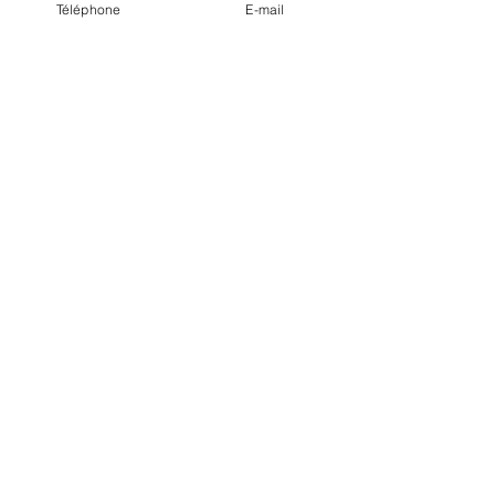
Téléphone
E-mail
Notre boutique
Mentions légales
© Ligue Sud Voile - Design Zen
Plan du site