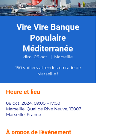
Vire Vire Banque
Populaire
Méditerranée
dim. 06 oct.
  |  
Marseille
150 voiliers attendus en rade de
Marseille !
Heure et lieu
06 oct. 2024, 09:00 – 17:00
Marseille, Quai de Rive Neuve, 13007
Marseille, France
À propos de l'événement