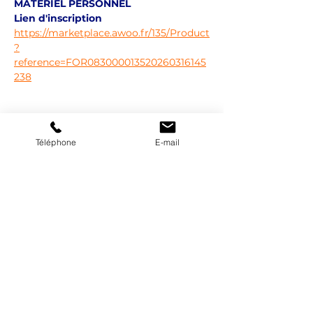
MATERIEL PERSONNEL
Lien d'inscription
https://marketplace.awoo.fr/135/Product
?
reference=FOR083000013520260316145
238
Partager cet événement
Téléphone
E-mail