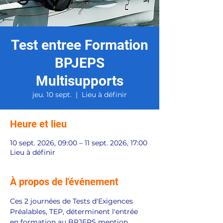
Test entree Formation
BPJEPS
Multisupports
jeu. 10 sept.
  |  
Lieu à définir
Heure et lieu
10 sept. 2026, 09:00 – 11 sept. 2026, 17:00
Lieu à définir
À propos de l'événement
Ces 2 journées de Tests d'Exigences 
Préalables, TEP, déterminent l'entrée 
en formation au BPJEPS mention 