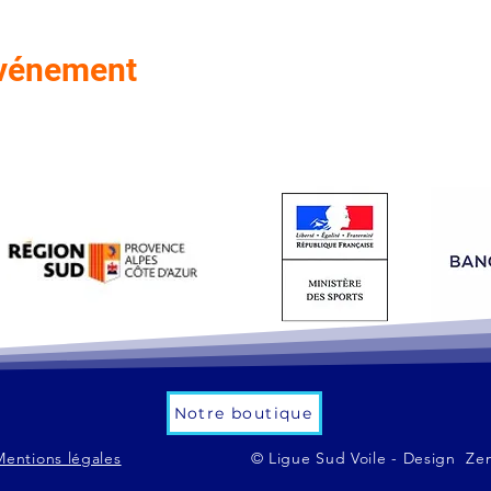
événement
Notre boutique
Mentions légales
© Ligue Sud Voile - Design Ze