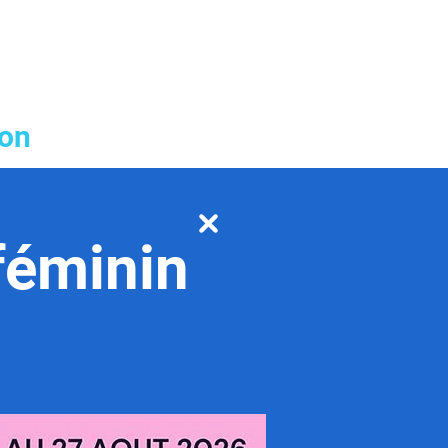
ion
féminin