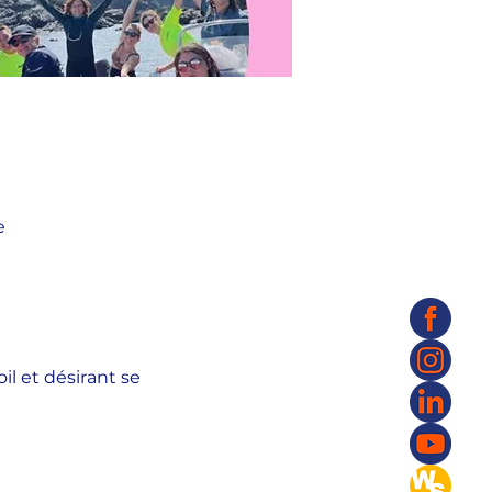
e
l et désirant se 