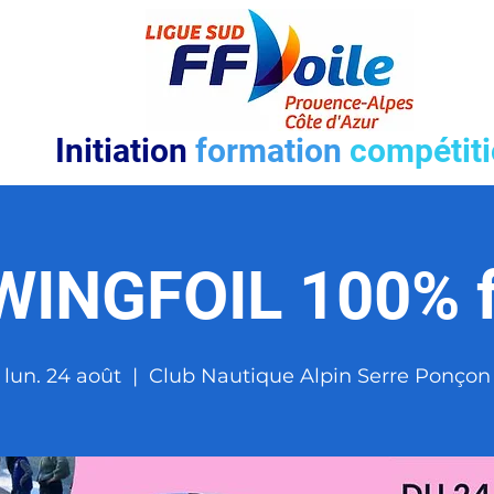
Initiation
formation
compétit
WINGFOIL 100% 
lun. 24 août
  |  
Club Nautique Alpin Serre Ponçon