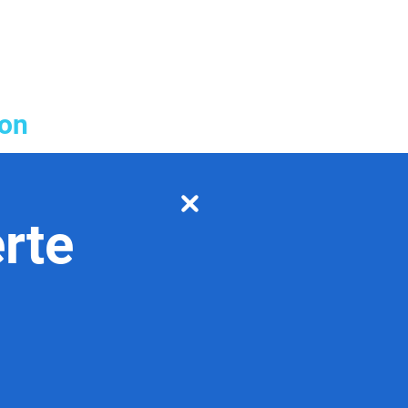
ion
rte