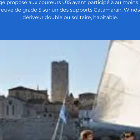
ge proposé aux coureurs U15 ayant participé à au moins
reuve de grade 5 sur un des supports Catamaran, Windsu
dériveur double ou solitaire, habitable.