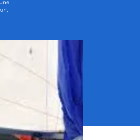
 une
rf,