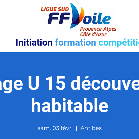
Initiation
formation
compétit
age U 15 découve
habitable
sam. 03 févr.
  |  
Antibes