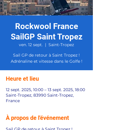
Rockwool France
SailGP Saint Tropez
ven. 12 sept.
  |  
Saint-Tropez
Sail GP de retour à Saint Tropez !
Adrénaline et vitesse dans le Golfe !
Heure et lieu
12 sept. 2025, 10:00 – 13 sept. 2025, 18:00
Saint-Tropez, 83990 Saint-Tropez,
France
À propos de l'événement
Sail GP de retour à Saint Tropez !