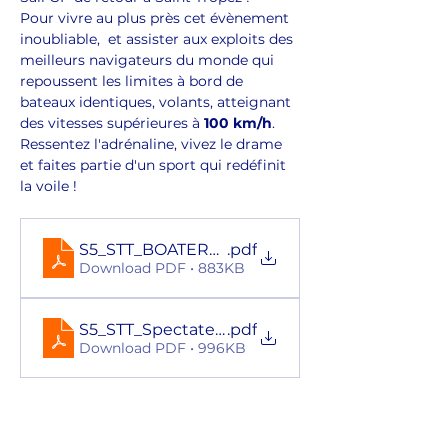
Pour vivre au plus près cet évènement 
inoubliable,  et assister aux exploits des 
meilleurs navigateurs du monde qui 
repoussent les limites à bord de 
bateaux identiques, volants, atteignant 
des vitesses supérieures à 
100 km/h
. 
Ressentez l'adrénaline, vivez le drame 
et faites partie d'un sport qui redéfinit 
la voile ! 
S5_STT_BOATERS_FLYER_A4_v1_option2_DIGI
.pdf
Download PDF • 883KB
S5_STT_SpectateursFlyer_A5_4pp Digital SAI
.pdf
Download PDF • 996KB