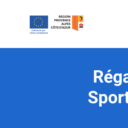
Réga
Sport