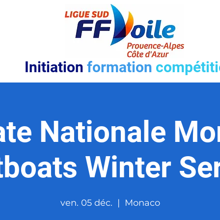
Initiation
formation
compétit
te Nationale M
boats Winter Se
ven. 05 déc.
  |  
Monaco