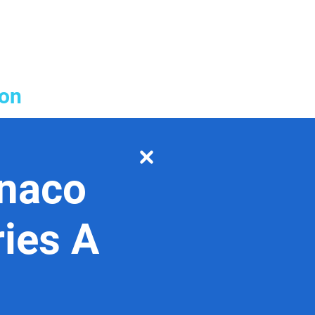
ion
onaco
ries A