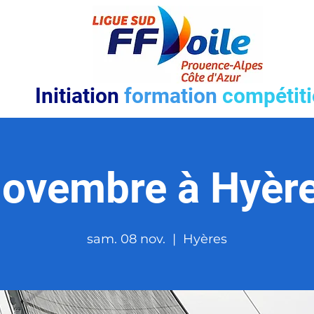
Initiation
formation
compétit
ovembre à Hyèr
sam. 08 nov.
  |  
Hyères