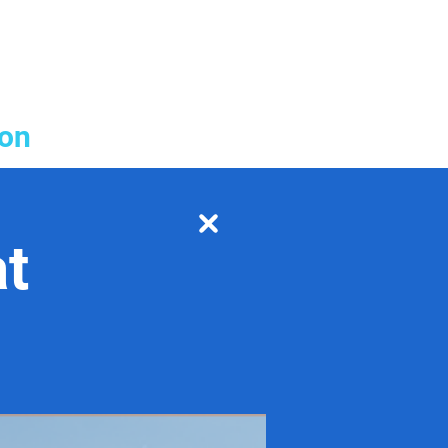
ion
at