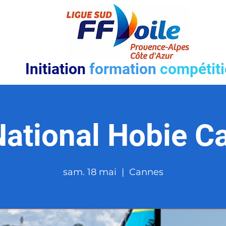
Initiation
formation
compétit
ational Hobie C
sam. 18 mai
  |  
Cannes