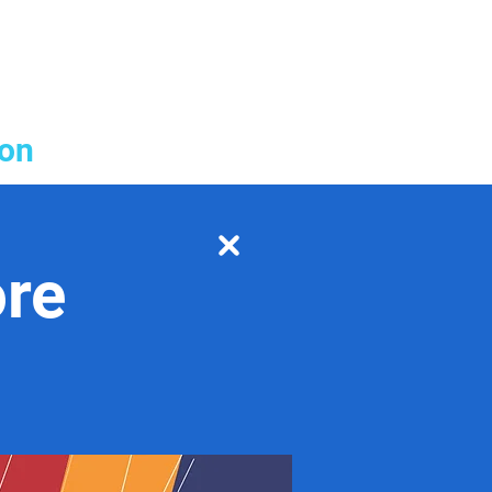
ion
ore