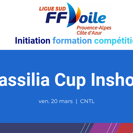
Initiation
formation
compétit
ssilia Cup Insh
ven. 20 mars
  |  
CNTL