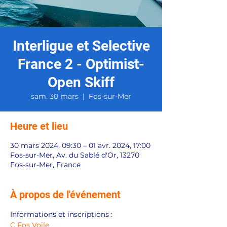
Interligue et Selective
France 2 - Optimist-
Open Skiff
sam. 30 mars
  |  
Fos-sur-Mer
Heure et lieu
30 mars 2024, 09:30 – 01 avr. 2024, 17:00
Fos-sur-Mer, Av. du Sablé d'Or, 13270
Fos-sur-Mer, France
À propos de l'événement
Informations et inscriptions : 
C Fos Voile