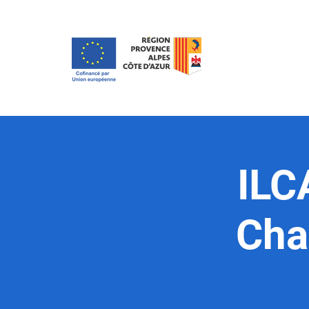
ILC
Cha