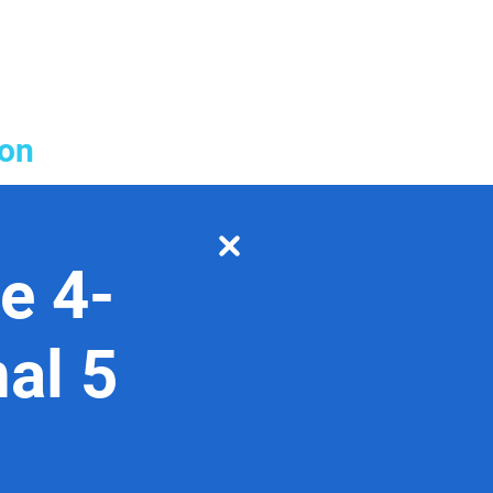
ion
e 4-
al 5