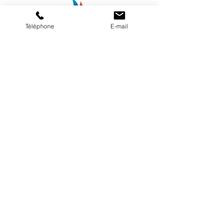
Téléphone
E-mail
Notre boutique
Mentions légales
© Ligue Sud Voile - Design Zen