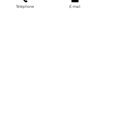
Téléphone
E-mail
Notre boutique
Mentions légales
© Ligue Sud Voile - Design Zen
Plan du site