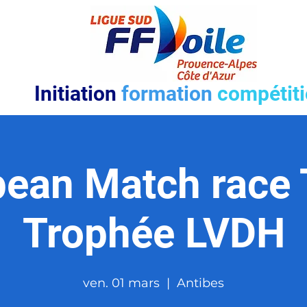
Initiation
formation
compétit
ean Match race 
Trophée LVDH
ven. 01 mars
  |  
Antibes