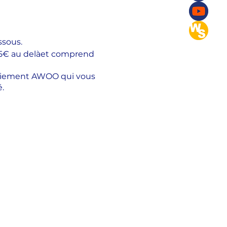
ssous.
e 35€ au delàet comprend
 paiement AWOO qui vous
.