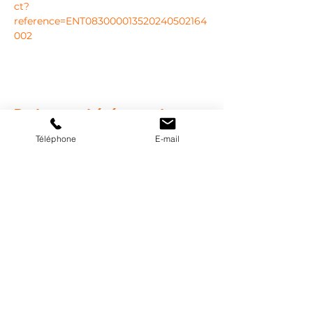
ct?
reference=ENT083000013520240502164
002
Partager cet événement
Téléphone
E-mail